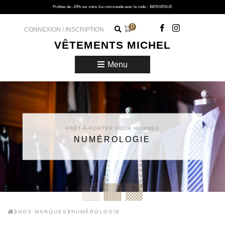
Profitez de -10% sur votre 1re commande avec le code :
BIENVENUE
0
CONNEXION / INSCRIPTION
VÊTEMENTS MICHEL
Menu
PRÊT-À-PORTER POUR HOMMES
NUMÉROLOGIE
NOS MARQUES
NUMÉROLOGIE