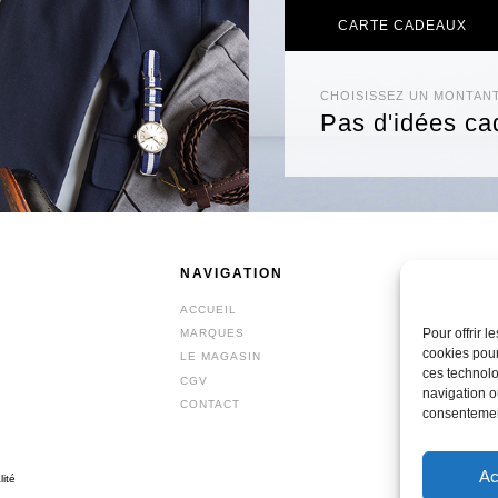
CARTE CADEAUX
CHOISISSEZ UN MONTAN
Pas d'idées ca
NAVIGATION
BOUT
ACCUEIL
PRÊT-À
Pour offrir 
MARQUES
ACCESS
cookies pour
LE MAGASIN
CHAUS
ces technolo
CGV
BONNES
navigation ou
CONTACT
BON CA
consentement
Ac
lité