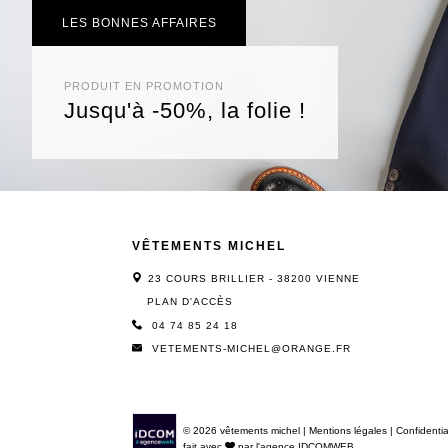
LES BONNES AFFAIRES
PRODUIT EN PROMOTION
Jusqu'à -50%, la folie !
VÊTEMENTS MICHEL
23 COURS BRILLIER - 38200 VIENNE
PLAN D'ACCÈS
04 74 85 24 18
VETEMENTS-MICHEL@ORANGE.FR
© 2026 vêtements michel
|
Mentions légales
|
Confidentia
fait avec
par l'agence
IDCOMWEB