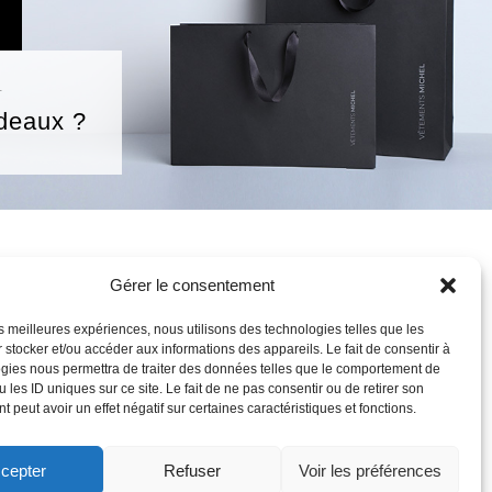
T
deaux ?
IQUE
MON COMPTE
Gérer le consentement
-PORTER
S’INSCRIRE
les meilleures expériences, nous utilisons des technologies telles que les
OIRES
SE CONNECTER
 stocker et/ou accéder aux informations des appareils. Le fait de consentir à
SURES
MON COMPTE
gies nous permettra de traiter des données telles que le comportement de
 AFFAIRES
MES COMMANDES
 les ID uniques sur ce site. Le fait de ne pas consentir ou de retirer son
DEAUX
MON PANIER
 peut avoir un effet négatif sur certaines caractéristiques et fonctions.
cepter
Refuser
Voir les préférences