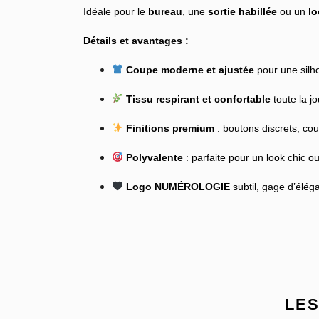
Idéale pour le
bureau
, une
sortie habillée
ou un
lo
Détails et avantages :
Coupe moderne et ajustée
pour une silho
Tissu respirant et confortable
toute la j
Finitions premium
: boutons discrets, co
Polyvalente
: parfaite pour un look chic o
Logo NUMÉROLOGIE
subtil, gage d’éléga
LES