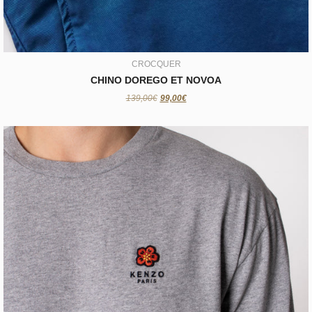
CROCQUER
CHINO DOREGO ET NOVOA
139,00€
99,00€
KENZO
T-SHIRT KENZO 'BOKE FLOWER'
125,00€