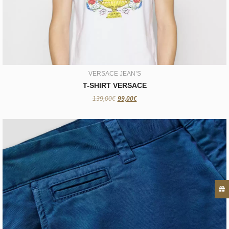
99,00€
VERSACE JEAN’S
T-SHIRT VERSACE
139,00€
99,00€
CROCQUER
CHINO DOREGO ET NOVOA
99,00€