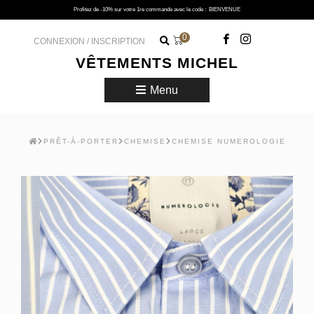
Profitez de -10% sur votre 1re commande avec le code :
BIENVENUE
0
CONNEXION / INSCRIPTION
VÊTEMENTS MICHEL
Menu
PRÊT-À-PORTER
CHEMISE
CHEMISE NUMEROLOGIE