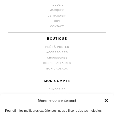
ACCUEIL
MARQUES
LE MAGASIN
CGV
CONTACT
BOUTIQUE
PRÊT-À-PORTER
ACCESSOIRES
CHAUSSURES
BONNES AFFAIRES
BON CADEAUX
MON COMPTE
S’INSCRIRE
SE CONNECTER
Gérer le consentement
MON COMPTE
MES COMMANDES
Pour offrir les meilleures expériences, nous utilisons des technologies
MON PANIER