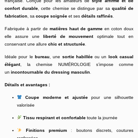
française. Conçue pour les amateurs de
style affirmé et de
confort durable
, cette chemise se distingue par sa
qualité de
fabrication
, sa
coupe soignée
et ses
détails raffinés
.
Fabriquée à partir de
matières haut de gamme
en coton doux
elle assure une
liberté de mouvement
optimale tout en
conservant une allure
chic et structurée
.
Idéale pour le
bureau
, une
sortie habillée
ou un
look casual
élégant
, la chemise NUMÉROLOGIE s’impose comme
un
incontournable du dressing masculin
.
Détails et avantages :
Coupe moderne et ajustée
pour une silhouette
valorisée
Tissu respirant et confortable
toute la journée
Finitions premium
: boutons discrets, coutures
renforcées