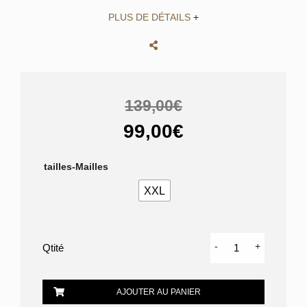
PLUS DE DÉTAILS
+
139,00€
99,00€
tailles-Mailles
XXL
quantité
-
+
de
CHEMISE
NUMEROLOGIE
AJOUTER AU PANIER