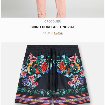
CROCQUER
CHINO DOREGO ET NOVOA
139,00€
69,00€
VERSACE JEAN’S
SHORT VERSACE
125,00€