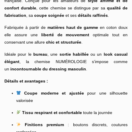
française. Conçue pour les amateurs de
style affirmé et de
confort durable
, cette chemise se distingue par sa
qualité de
fabrication
, sa
coupe soignée
et ses
détails raffinés
.
Fabriquée à partir de
matières haut de gamme
en coton doux
elle assure une
liberté de mouvement
optimale tout en
conservant une allure
chic et structurée
.
Idéale pour le
bureau
, une
sortie habillée
ou un
look casual
élégant
, la chemise NUMÉROLOGIE s’impose comme
un
incontournable du dressing masculin
.
Détails et avantages :
Coupe moderne et ajustée
pour une silhouette
valorisée
Tissu respirant et confortable
toute la journée
Finitions premium
: boutons discrets, coutures
renforcées