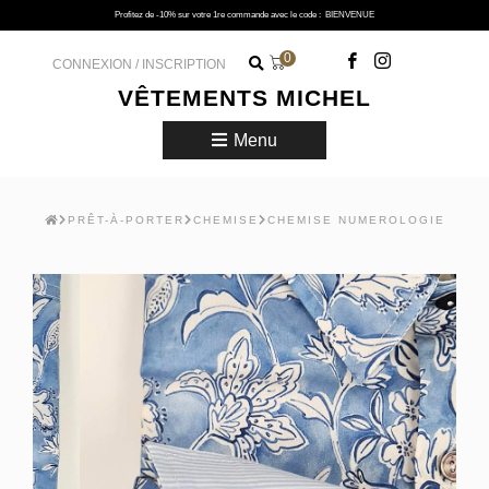
Profitez de -10% sur votre 1re commande avec le code :
BIENVENUE
0
CONNEXION / INSCRIPTION
VÊTEMENTS MICHEL
Menu
PRÊT-À-PORTER
CHEMISE
CHEMISE NUMEROLOGIE