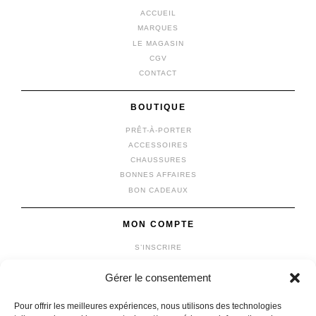
ACCUEIL
MARQUES
LE MAGASIN
CGV
CONTACT
BOUTIQUE
PRÊT-À-PORTER
ACCESSOIRES
CHAUSSURES
BONNES AFFAIRES
BON CADEAUX
MON COMPTE
S’INSCRIRE
SE CONNECTER
Gérer le consentement
MON COMPTE
MES COMMANDES
Pour offrir les meilleures expériences, nous utilisons des technologies
MON PANIER