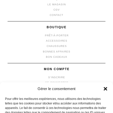
LE MAGASIN
CGV
CONTACT
BOUTIQUE
PRÊT-À-PORTER
ACCESSOIRES
CHAUSSURES
BONNES AFFAIRES
BON CADEAUX
MON COMPTE
S’INSCRIRE
SE CONNECTER
Gérer le consentement
MON COMPTE
MES COMMANDES
Pour offrir les meilleures expériences, nous utilisons des technologies
MON PANIER
telles que les cookies pour stocker et/ou accéder aux informations des
appareils. Le fait de consentir à ces technologies nous permettra de traiter
des données telles que le comportement de navigation ou les ID uniques