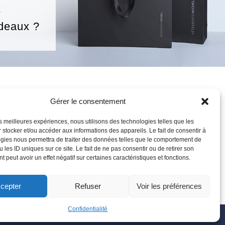
T
deaux ?
IQUE
MON COMPTE
Gérer le consentement
-PORTER
S’INSCRIRE
les meilleures expériences, nous utilisons des technologies telles que les
OIRES
SE CONNECTER
 stocker et/ou accéder aux informations des appareils. Le fait de consentir à
SURES
MON COMPTE
gies nous permettra de traiter des données telles que le comportement de
 AFFAIRES
MES COMMANDES
 les ID uniques sur ce site. Le fait de ne pas consentir ou de retirer son
DEAUX
MON PANIER
 peut avoir un effet négatif sur certaines caractéristiques et fonctions.
cepter
Refuser
Voir les préférences
Confidentialité
Confidentialité
-
Gérer les cookies