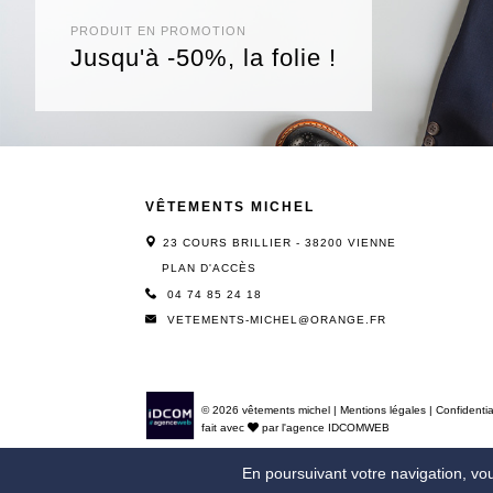
PRODUIT EN PROMOTION
Jusqu'à -50%, la folie !
VÊTEMENTS MICHEL
23 COURS BRILLIER - 38200 VIENNE
PLAN D'ACCÈS
04 74 85 24 18
VETEMENTS-MICHEL@ORANGE.FR
© 2026 vêtements michel
|
Mentions légales
|
Confidentia
fait avec
par l'agence
IDCOMWEB
En poursuivant votre navigation, vous