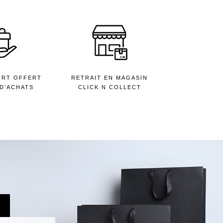
ORT OFFERT
RETRAIT EN MAGASIN
 D’ACHATS
CLICK N COLLECT