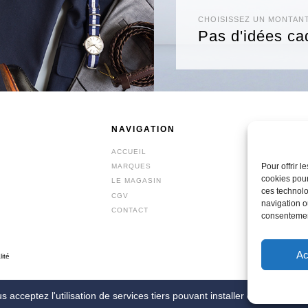
CHOISISSEZ UN MONTAN
Pas d'idées ca
NAVIGATION
BOUT
ACCUEIL
PRÊT-À
Pour offrir 
MARQUES
ACCESS
cookies pour
LE MAGASIN
CHAUS
ces technolo
CGV
BONNES
navigation ou
CONTACT
BON CA
consentement
Ac
lité
 acceptez l'utilisation de services tiers pouvant installer des cookies.