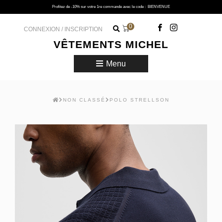
Profitez de -10% sur votre 1re commande avec le code :
BIENVENUE
0
CONNEXION / INSCRIPTION
VÊTEMENTS MICHEL
Menu
NON CLASSÉ
POLO STRELLSON