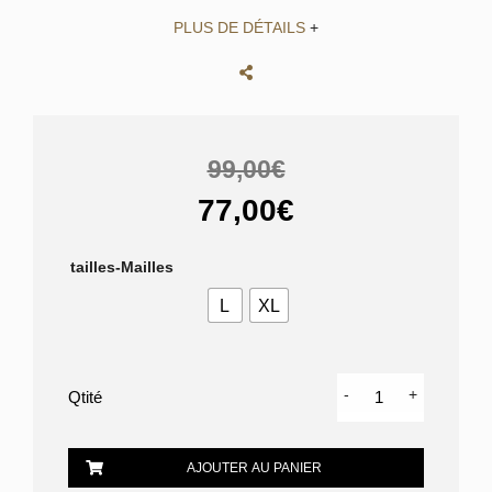
PLUS DE DÉTAILS
+
99,00€
77,00€
tailles-Mailles
L
XL
quantité
-
+
de
Polo
STRELLSON
AJOUTER AU PANIER