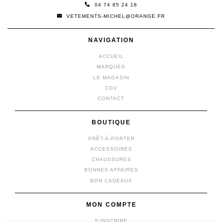
04 74 85 24 18
VETEMENTS-MICHEL@ORANGE.FR
NAVIGATION
ACCUEIL
MARQUES
LE MAGASIN
CGV
CONTACT
BOUTIQUE
PRÊT-À-PORTER
ACCESSOIRES
CHAUSSURES
BONNES AFFAIRES
BON CADEAUX
MON COMPTE
S’INSCRIRE