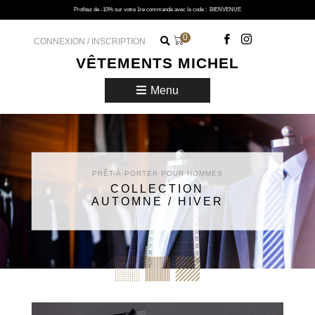
Profitez de -10% sur votre 1re commande avec le code :
BIENVENUE
0
CONNEXION / INSCRIPTION
VÊTEMENTS MICHEL
Menu
PRÊT-À-PORTER POUR HOMMES
COLLECTION
AUTOMNE / HIVER