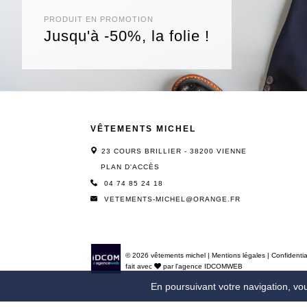
PRODUIT EN PROMOTION
Jusqu'à -50%, la folie !
VÊTEMENTS MICHEL
23 COURS BRILLIER - 38200 VIENNE
PLAN D'ACCÈS
04 74 85 24 18
VETEMENTS-MICHEL@ORANGE.FR
© 2026 vêtements michel
|
Mentions légales
|
Confidentia
fait avec
par l'agence
IDCOMWEB
En poursuivant votre navigation, vous