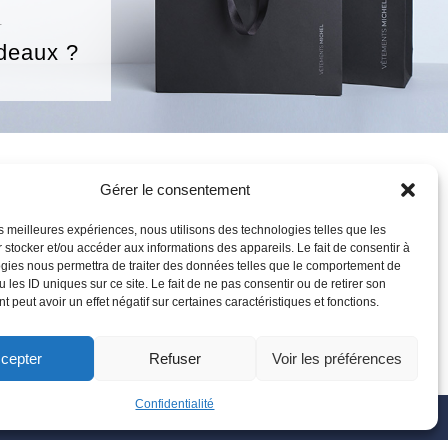
T
deaux ?
IQUE
Gérer le consentement
MON COMPTE
-PORTER
S’INSCRIRE
les meilleures expériences, nous utilisons des technologies telles que les
OIRES
SE CONNECTER
 stocker et/ou accéder aux informations des appareils. Le fait de consentir à
SURES
MON COMPTE
gies nous permettra de traiter des données telles que le comportement de
 les ID uniques sur ce site. Le fait de ne pas consentir ou de retirer son
 AFFAIRES
MES COMMANDES
 peut avoir un effet négatif sur certaines caractéristiques et fonctions.
DEAUX
MON PANIER
cepter
Refuser
Voir les préférences
Confidentialité
Confidentialité
-
Gérer les cookies