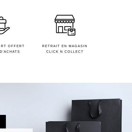
ORT OFFERT
RETRAIT EN MAGASIN
 D’ACHATS
CLICK N COLLECT