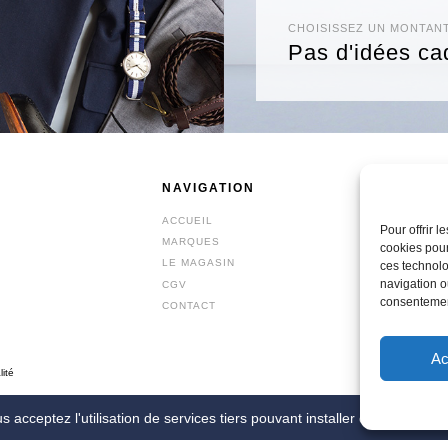
CHOISISSEZ UN MONTAN
Pas d'idées ca
NAVIGATION
BOUT
ACCUEIL
PRÊT-À
Pour offrir 
MARQUES
ACCESS
cookies pour
LE MAGASIN
CHAUS
ces technolo
navigation ou
CGV
BONNES
consentement
CONTACT
BON CA
Ac
lité
 acceptez l'utilisation de services tiers pouvant installer des cookies.