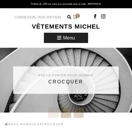
Profitez de -10% sur votre 1re commande avec le code :
BIENVENUE
0
CONNEXION / INSCRIPTION
VÊTEMENTS MICHEL
Menu
PRÊT-À-PORTER POUR HOMMES
CROCQUER
NOS MARQUES
CROCQUER