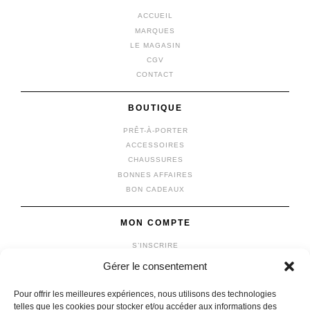
ACCUEIL
MARQUES
LE MAGASIN
CGV
CONTACT
BOUTIQUE
PRÊT-À-PORTER
ACCESSOIRES
CHAUSSURES
BONNES AFFAIRES
BON CADEAUX
MON COMPTE
S’INSCRIRE
SE CONNECTER
Gérer le consentement
MON COMPTE
MES COMMANDES
Pour offrir les meilleures expériences, nous utilisons des technologies
MON PANIER
telles que les cookies pour stocker et/ou accéder aux informations des