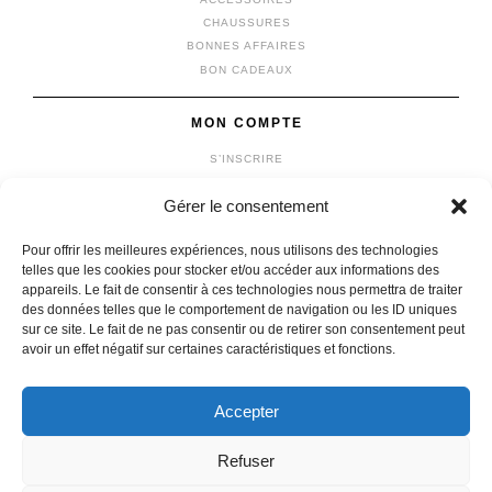
CHAUSSURES
BONNES AFFAIRES
BON CADEAUX
MON COMPTE
S’INSCRIRE
SE CONNECTER
Gérer le consentement
MON COMPTE
MES COMMANDES
Pour offrir les meilleures expériences, nous utilisons des technologies
MON PANIER
telles que les cookies pour stocker et/ou accéder aux informations des
appareils. Le fait de consentir à ces technologies nous permettra de traiter
des données telles que le comportement de navigation ou les ID uniques
sur ce site. Le fait de ne pas consentir ou de retirer son consentement peut
avoir un effet négatif sur certaines caractéristiques et fonctions.
© 2026 vêtements michel
|
Mentions légales
|
Confidentialité
fait avec
par l'agence
IDCOMWEB
Accepter
Refuser