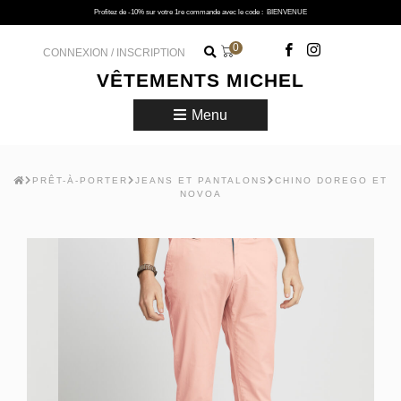
Profitez de -10% sur votre 1re commande avec le code :
BIENVENUE
0
CONNEXION / INSCRIPTION
VÊTEMENTS MICHEL
Menu
PRÊT-À-PORTER
JEANS ET PANTALONS
CHINO DOREGO ET
NOVOA