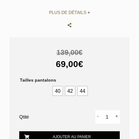
PLUS DE DÉTAILS
+
139,00€
69,00€
Tailles pantalons
40
42
44
quantité
-
+
de
CHINO
DOREGO
AJOUTER AU PANIER