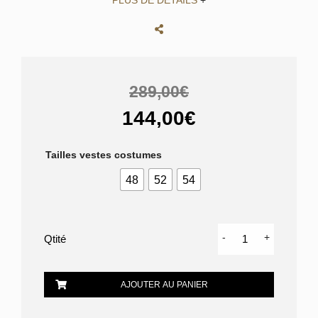
PLUS DE DÉTAILS
+
289,00€
144,00€
Tailles vestes costumes
48
52
54
quantité
-
+
de
PARKA
DOREGO
AJOUTER AU PANIER
ET
NOVOA