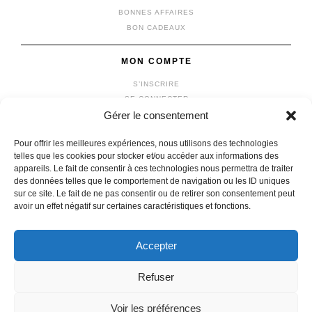
BONNES AFFAIRES
BON CADEAUX
MON COMPTE
S’INSCRIRE
SE CONNECTER
Gérer le consentement
MON COMPTE
MES COMMANDES
Pour offrir les meilleures expériences, nous utilisons des technologies
MON PANIER
telles que les cookies pour stocker et/ou accéder aux informations des
appareils. Le fait de consentir à ces technologies nous permettra de traiter
des données telles que le comportement de navigation ou les ID uniques
sur ce site. Le fait de ne pas consentir ou de retirer son consentement peut
avoir un effet négatif sur certaines caractéristiques et fonctions.
© 2026 vêtements michel
|
Mentions légales
|
Confidentialité
fait avec
par l'agence
IDCOMWEB
Accepter
Refuser
En poursuivant votre navigation, vous acceptez l'utilisation de
Voir les préférences