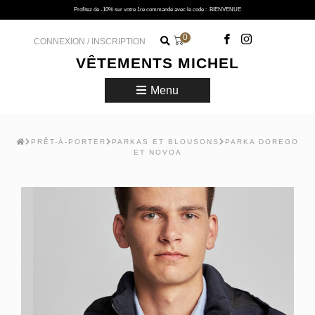
Profitez de -10% sur votre 1re commande avec le code :
BIENVENUE
0
CONNEXION / INSCRIPTION
VÊTEMENTS MICHEL
Menu
PRÊT-À-PORTER
PARKAS ET BLOUSONS
PARKA DOREGO
ET NOVOA