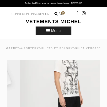
Profitez de -10% sur votre 1re commande avec le code :
BIENVENUE
0
CONNEXION / INSCRIPTION
VÊTEMENTS MICHEL
Menu
PRÊT-À-PORTER
T-SHIRTS ET POLOS
T-SHIRT VERSACE