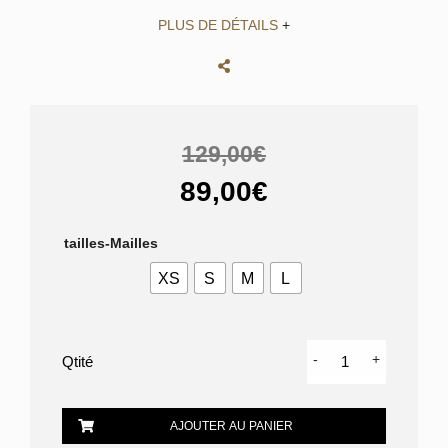
PLUS DE DÉTAILS
+
129,00€
89,00€
tailles-Mailles
XS
S
M
L
quantité
-
+
de
T-
SHIRT
AJOUTER AU PANIER
VERSACE