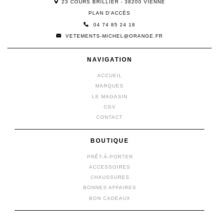
23 COURS BRILLIER - 38200 VIENNE
PLAN D'ACCÈS
04 74 85 24 18
VETEMENTS-MICHEL@ORANGE.FR
NAVIGATION
ACCUEIL
MARQUES
LE MAGASIN
CGV
CONTACT
BOUTIQUE
PRÊT-À-PORTER
ACCESSOIRES
CHAUSSURES
BONNES AFFAIRES
BON CADEAUX