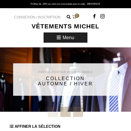
Profitez de -10% sur votre 1re commande avec le code :
BIENVENUE
0
CONNEXION / INSCRIPTION
VÊTEMENTS MICHEL
Menu
PRÊT-À-PORTER POUR HOMMES
COLLECTION
AUTOMNE / HIVER
AFFINER LA SÉLECTION