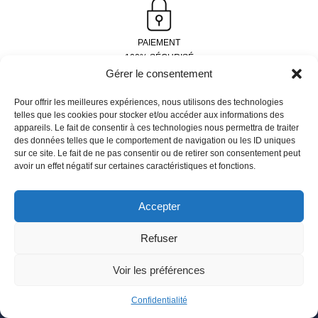
PAIEMENT
100% SÉCURISÉ
Gérer le consentement
Pour offrir les meilleures expériences, nous utilisons des technologies
telles que les cookies pour stocker et/ou accéder aux informations des
EXPÉDITION
appareils. Le fait de consentir à ces technologies nous permettra de traiter
COLISSIMO 48H
des données telles que le comportement de navigation ou les ID uniques
sur ce site. Le fait de ne pas consentir ou de retirer son consentement peut
avoir un effet négatif sur certaines caractéristiques et fonctions.
15 JOURS POUR
Accepter
CHANGER D’AVIS
Refuser
En poursuivant votre navigation, vous acceptez l'utilisation de
Voir les préférences
services tiers pouvant installer des cookies.
Confidentialité
-
FRAIS DE PORT OFFERT
DÈS 100€ D’ACHATS
Confidentialité
Gérer les cookies