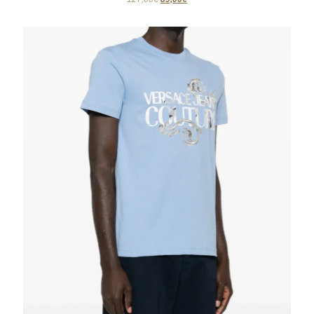
prix
prix
initial
actuel
était :
est :
127,00€.
89,00€.
VERSACE JEAN’S
T-SHIRT VERSACE
89,00€