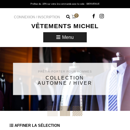
Profitez de -10% sur votre 1re commande avec le code :
BIENVENUE
0
CONNEXION / INSCRIPTION
VÊTEMENTS MICHEL
Menu
PRÊT-À-PORTER POUR HOMMES
COLLECTION
AUTOMNE / HIVER
AFFINER LA SÉLECTION