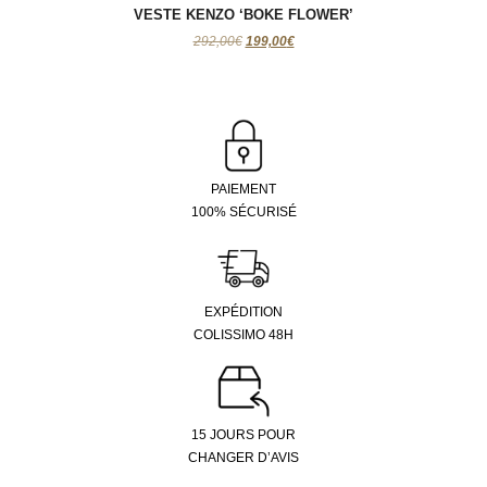
VESTE KENZO ‘BOKE FLOWER’
Le
Le
292,00
€
199,00
€
prix
prix
initial
actuel
était :
est :
292,00€.
199,00€.
PAIEMENT
100% SÉCURISÉ
EXPÉDITION
COLISSIMO 48H
15 JOURS POUR
CHANGER D’AVIS