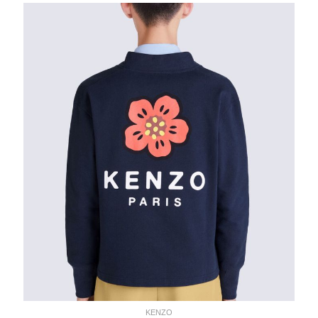
initial
actuel
était :
est :
127,00€.
89,00€.
KENZO
VESTE KENZO 'BOKE FLOWER'
199,00€
KENZO