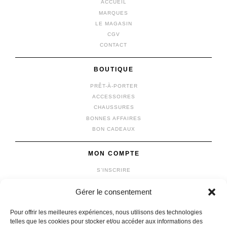
ACCUEIL
MARQUES
LE MAGASIN
CGV
CONTACT
BOUTIQUE
PRÊT-À-PORTER
ACCESSOIRES
CHAUSSURES
BONNES AFFAIRES
BON CADEAUX
MON COMPTE
S’INSCRIRE
SE CONNECTER
Gérer le consentement
MON COMPTE
MES COMMANDES
Pour offrir les meilleures expériences, nous utilisons des technologies
MON PANIER
telles que les cookies pour stocker et/ou accéder aux informations des