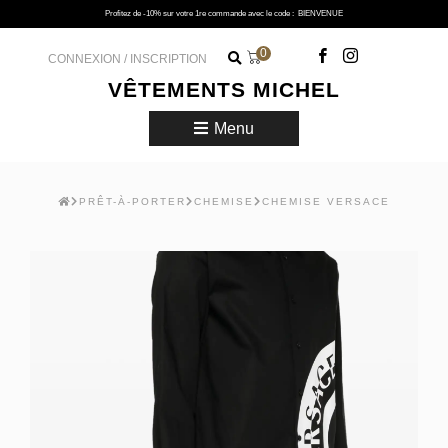
Profitez de -10% sur votre 1re commande avec le code :
BIENVENUE
0
CONNEXION / INSCRIPTION
VÊTEMENTS MICHEL
Menu
PRÊT-À-PORTER
CHEMISE
CHEMISE VERSACE