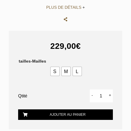
PLUS DE DÉTAILS
+
229,00€
tailles-Mailles
S
M
L
quantité
-
+
de
CHEMISE
VERSACE
AJOUTER AU PANIER