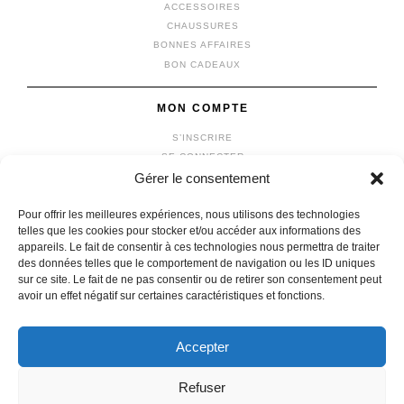
ACCESSOIRES
CHAUSSURES
BONNES AFFAIRES
BON CADEAUX
MON COMPTE
S’INSCRIRE
SE CONNECTER
Gérer le consentement
MON COMPTE
MES COMMANDES
Pour offrir les meilleures expériences, nous utilisons des technologies
MON PANIER
telles que les cookies pour stocker et/ou accéder aux informations des
appareils. Le fait de consentir à ces technologies nous permettra de traiter
des données telles que le comportement de navigation ou les ID uniques
sur ce site. Le fait de ne pas consentir ou de retirer son consentement peut
avoir un effet négatif sur certaines caractéristiques et fonctions.
© 2026 vêtements michel
|
Mentions légales
|
Confidentialité
fait avec
par l'agence
IDCOMWEB
Accepter
Refuser