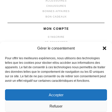
ACCESSOIRES
CHAUSSURES
BONNES AFFAIRES
BON CADEAUX
MON COMPTE
S’INSCRIRE
SE CONNECTER
Gérer le consentement
MON COMPTE
MES COMMANDES
Pour offrir les meilleures expériences, nous utilisons des technologies
MON PANIER
telles que les cookies pour stocker et/ou accéder aux informations des
appareils. Le fait de consentir à ces technologies nous permettra de traiter
des données telles que le comportement de navigation ou les ID uniques
sur ce site. Le fait de ne pas consentir ou de retirer son consentement peut
avoir un effet négatif sur certaines caractéristiques et fonctions.
© 2026 vêtements michel
|
Mentions légales
|
Confidentialité
fait avec
par l'agence
IDCOMWEB
Accepter
Refuser