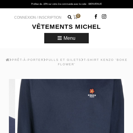
Profitez de -10% sur votre 1re commande avec le code :
BIENVENUE
0
CONNEXION / INSCRIPTION
VÊTEMENTS MICHEL
Menu
PRÊT-À-PORTER
PULLS ET GILETS
T-SHIRT KENZO ‘BOKE
FLOWER’