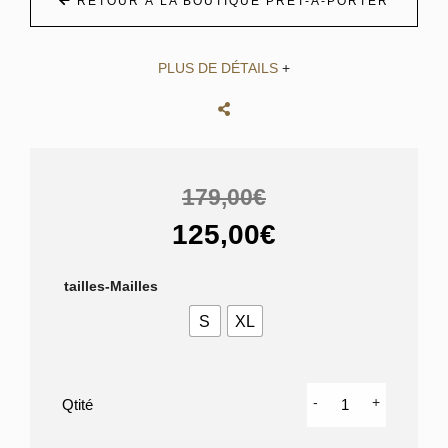
RETOUR À LA BOUTIQUE PRÊT-À-PORTER
PLUS DE DÉTAILS
+
179,00€
125,00€
tailles-Mailles
S
XL
quantité
-
+
de
T-