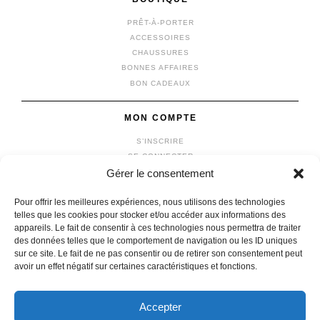
PRÊT-À-PORTER
ACCESSOIRES
CHAUSSURES
BONNES AFFAIRES
BON CADEAUX
MON COMPTE
S’INSCRIRE
SE CONNECTER
Gérer le consentement
MON COMPTE
MES COMMANDES
Pour offrir les meilleures expériences, nous utilisons des technologies
MON PANIER
telles que les cookies pour stocker et/ou accéder aux informations des
appareils. Le fait de consentir à ces technologies nous permettra de traiter
des données telles que le comportement de navigation ou les ID uniques
sur ce site. Le fait de ne pas consentir ou de retirer son consentement peut
avoir un effet négatif sur certaines caractéristiques et fonctions.
© 2026 vêtements michel
|
Mentions légales
|
Confidentialité
fait avec
par l'agence
IDCOMWEB
Accepter