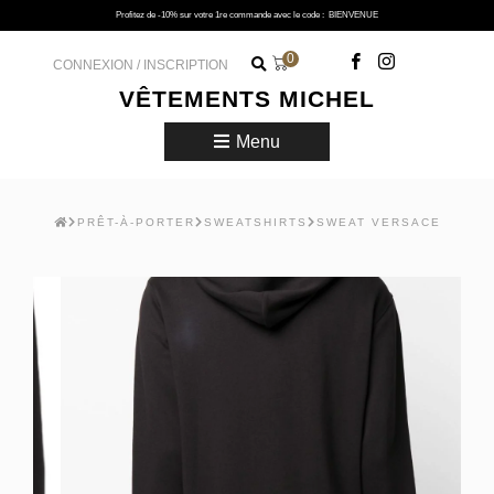
Profitez de -10% sur votre 1re commande avec le code :
BIENVENUE
0
CONNEXION / INSCRIPTION
VÊTEMENTS MICHEL
Menu
PRÊT-À-PORTER
SWEATSHIRTS
SWEAT VERSACE