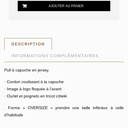
VERSACE
AJOUTER AU PANIER
DESCRIPTION
INFORMATIONS COMPLÉMENTAIRES
Pull à capuche en jersey.
· Cordon coulissant à la capuche
· Image à logo floquée à l’avant
· Ourlet et poignets en tricot côtelé
. Forme « OVERSIZE » prendre une taille inférieur à celle
d’habitude