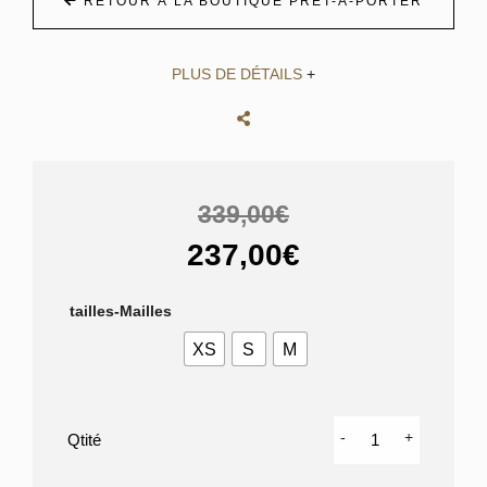
RETOUR À LA BOUTIQUE PRÊT-À-PORTER
PLUS DE DÉTAILS
+
339,00€
237,00€
tailles-Mailles
XS
S
M
quantité
-
+
de
SWEAT