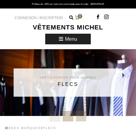
Profitez de -10% sur votre 1re commande avec le code :
BIENVENUE
0
CONNEXION / INSCRIPTION
VÊTEMENTS MICHEL
Menu
PRÊT-À-PORTER POUR HOMMES
FLECS
NOS MARQUES
FLECS