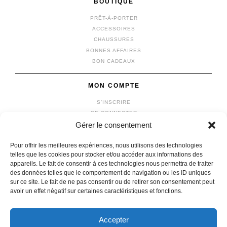
BOUTIQUE
PRÊT-À-PORTER
ACCESSOIRES
CHAUSSURES
BONNES AFFAIRES
BON CADEAUX
MON COMPTE
S’INSCRIRE
SE CONNECTER
Gérer le consentement
MON COMPTE
MES COMMANDES
Pour offrir les meilleures expériences, nous utilisons des technologies
MON PANIER
telles que les cookies pour stocker et/ou accéder aux informations des
appareils. Le fait de consentir à ces technologies nous permettra de traiter
des données telles que le comportement de navigation ou les ID uniques
sur ce site. Le fait de ne pas consentir ou de retirer son consentement peut
avoir un effet négatif sur certaines caractéristiques et fonctions.
© 2026 vêtements michel
|
Mentions légales
|
Confidentialité
fait avec
par l'agence
IDCOMWEB
Accepter