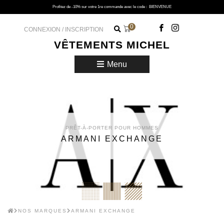
Profitez de -10% sur votre 1re commande avec le code :
BIENVENUE
0
CONNEXION / INSCRIPTION
VÊTEMENTS MICHEL
Menu
PRÊT-À-PORTER POUR HOMMES
ARMANI EXCHANGE
NOS MARQUES
ARMANI EXCHANGE