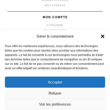
BONNES AFFAIRES
BON CADEAUX
MON COMPTE
S’INSCRIRE
SE CONNECTER
Gérer le consentement
MON COMPTE
MES COMMANDES
Pour offrir les meilleures expériences, nous utilisons des technologies
MON PANIER
telles que les cookies pour stocker et/ou accéder aux informations des
appareils. Le fait de consentir à ces technologies nous permettra de traiter
des données telles que le comportement de navigation ou les ID uniques
sur ce site. Le fait de ne pas consentir ou de retirer son consentement peut
avoir un effet négatif sur certaines caractéristiques et fonctions.
© 2026 vêtements michel
|
Mentions légales
|
Confidentialité
fait avec
par l'agence
IDCOMWEB
Accepter
Refuser
En poursuivant votre navigation, vous acceptez l'utilisation de
Voir les préférences
services tiers pouvant installer des cookies.
Confidentialité
-